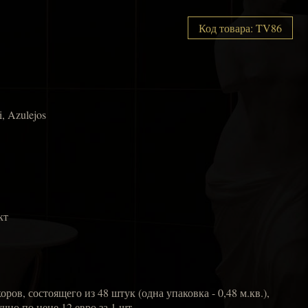
Код товара: TV86
i, Azulejos
кт
ров, состоящего из 48 штук (одна упаковка - 0,48 м.кв.),
но по цене 12 евро за 1 шт.