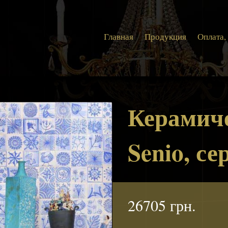
Главная
Продукция
Оплата,
Керамич
Senio, се
26705 грн.