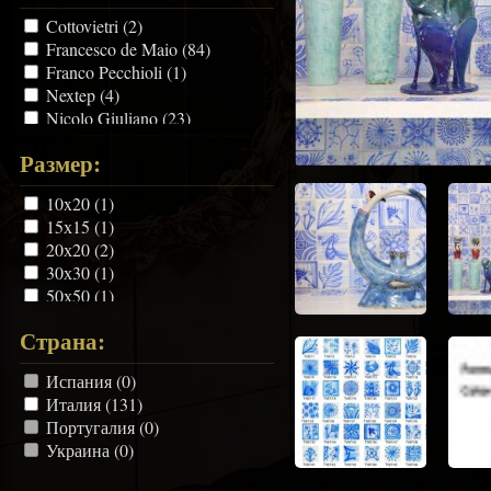
Cottovietri (2)
Francesco de Maio (84)
Franco Pecchioli (1)
Nextep (4)
Nicolo Giuliano (23)
Petracer's (1)
Размер:
Senio (16)
10x20 (1)
15х15 (1)
20х20 (2)
30х30 (1)
50х50 (1)
53х53 (12)
Страна:
60х60 (1)
Испания (0)
Италия (131)
Португалия (0)
Украина (0)