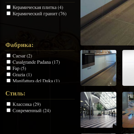
Керамическая плитка (4)
Керамический гранит (76)
Фабрика:
Caesar (2)
Casalgrande Padana (17)
Fap (5)
Grazia (1)
Manifattura del Duka (1)
Mirage (12)
Стиль:
Refin (4)
Ricchetti (1)
Классика (29)
Saime (3)
Современный (24)
Sant`Agostino (3)
Savoia (3)
TopCer (28)