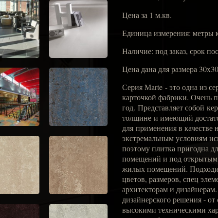
Цена за 1 м.кв.
Единица измерения: метры 
Наличие: под заказ, срок по
Цена дана для размера 30x3
Серия Marte - это одна из с
карточкой фабрики. Очень п
год. Представляет собой ке
толщине и имеющий достат
для применения в качестве 
экстремальным условиям ис
поэтому плитка пригодна д
помещений и под открытым н
жилых помещений. Подходи
цветов, размеров, спец эле
архитекторам и дизайнерам.
дизайнерского решения - от
высокими техническими хар