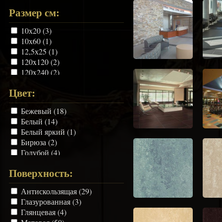
Размер см:
10х20 (3)
10х60 (1)
12,5х25 (1)
120x120 (2)
120x240 (2)
120x278 (2)
Цвет:
15х120 (1)
15х15 (7)
Бежевый (18)
15х30 (2)
Белый (14)
15х45 (1)
Белый яркий (1)
15х60 (5)
Бирюза (2)
15х90 (1)
Голубой (4)
160x160 (2)
Зелёный (4)
160x320 (2)
Поверхность:
Карамель (1)
20х120 (2)
Коралловый (1)
20х20 (4)
Антискользящая (29)
Коричневый (13)
20х60 (1)
Глазурованная (3)
Кофе (1)
21,6х25 (1)
Глянцевая (4)
Красный (5)
22,5х22,5 (1)