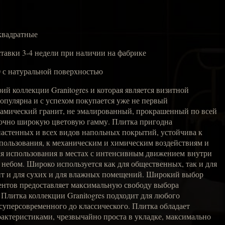
квадратные
ставки 3-4 недели при наличии на фабрике
0 с натуральной поверхностью
ерий коллекции Granitogres и которая является визитной
опулярна и с успехом покупается уже не первый
рамический гранит, не эмалированный, прокрашенный по всей
очно широкую цветовую гамму. Плитка пригодна
настенных и всех видов напольных покрытий, устойчива к
пользования, к механическим и химическим воздействиям и
ля использования в местах с интенсивным движением внутри
ебом. Широко используется как для общественных, так и для
т и для сухих и для влажных помещений. Широкий выбор
ментов предоставляет максимальную свободу выбора
 Плитка коллекции Granitogres подходит для любого
 суперсовременного до классического. Плитка обладает
актеристиками, чрезвычайно проста в укладке, максимально