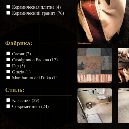
Керамическая плитка (4)
Керамический гранит (76)
Фабрика:
Caesar (2)
Casalgrande Padana (17)
Fap (5)
Grazia (1)
Manifattura del Duka (1)
Mirage (12)
Стиль:
Refin (4)
Ricchetti (1)
Классика (29)
Saime (3)
Современный (24)
Sant`Agostino (3)
Savoia (3)
TopCer (28)