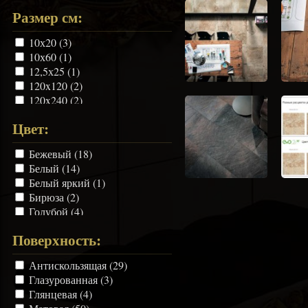
Размер см:
10х20 (3)
10х60 (1)
12,5х25 (1)
120x120 (2)
120x240 (2)
120x278 (2)
Цвет:
15х120 (1)
15х15 (7)
Бежевый (18)
15х30 (2)
Белый (14)
15х45 (1)
Белый яркий (1)
15х60 (5)
Бирюза (2)
15х90 (1)
Голубой (4)
160x160 (2)
Зелёный (4)
160x320 (2)
Поверхность:
Карамель (1)
20х120 (2)
Коралловый (1)
20х20 (4)
Антискользящая (29)
Коричневый (13)
20х60 (1)
Глазурованная (3)
Кофе (1)
21,6х25 (1)
Глянцевая (4)
Красный (5)
22,5х22,5 (1)