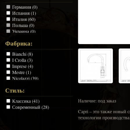
Германия (0)
Испания (1)
Италия (60)
Польша (0)
Украина (0)
Финляндия (4)
Фабрика:
Чехия (4)
Bianchi (8)
I Crolla (3)
Imprese (4)
Mestre (1)
Nicolazzi (39)
Oras (4)
Стиль:
Resp (10)
Наличие: под заказ
Классика (41)
Современный (28)
Capri – это также новый
технологии производства