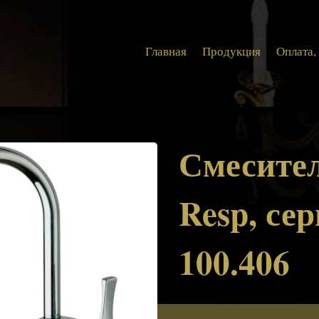
Главная
Продукция
Оплата,
Смесител
Resp, се
100.406