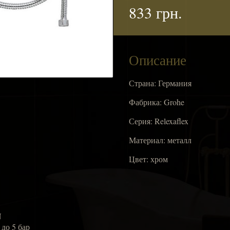
833 грн.
Описание
Страна: Германия
Фабрика: Grohe
Серия: Relexaflex
Материал: металл
Цвет: хром
N
до 5 бар