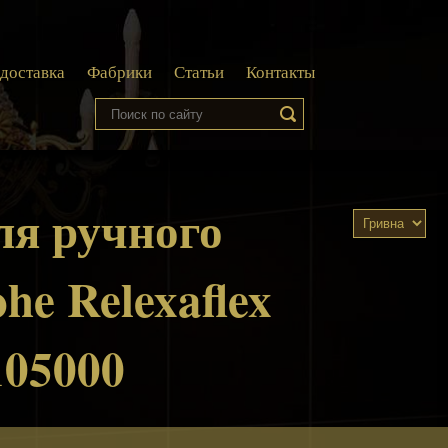
 доставка
Фабрики
Статьи
Контакты
ля ручного
he Relexaflex
105000