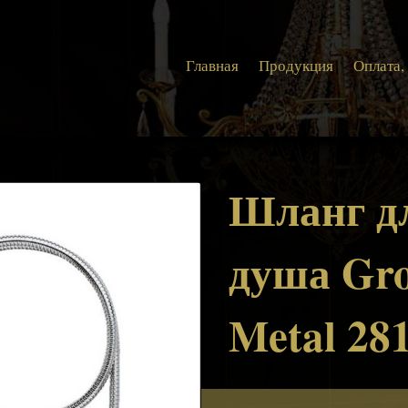
Главная
Продукция
Оплата,
Шланг д
душа Gro
Metal 28