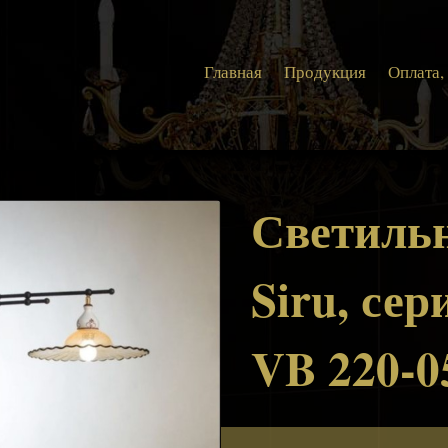
Главная
Продукция
Оплата,
Светиль
Siru, сери
VB 220-0