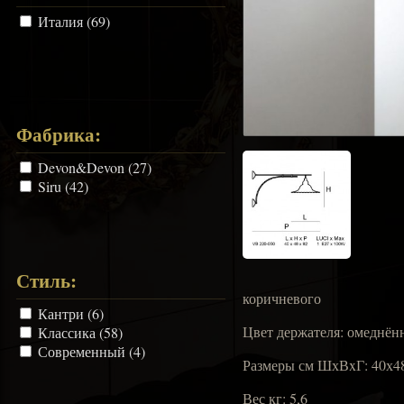
Италия (69)
Фабрика:
Devon&Devon (27)
Siru (42)
Стиль:
коричневого
Кантри (6)
Цвет держателя: омеднён
Классика (58)
Современный (4)
Размеры см ШхВxГ: 40х4
Вес кг: 5,6