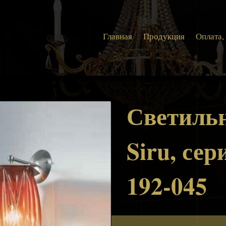
Главная
Продукция
Оплата,
Светиль
Siru, сер
192-045