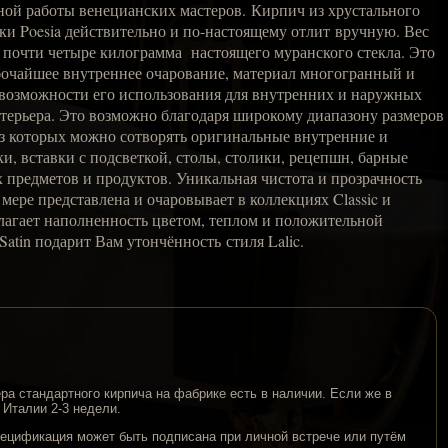
ной работы венецианских мастеров. Кирпич из хрустального
ки Poesia действительно и по-настоящему отлит вручную. Вес
 почти четыре килограмма настоящего муранского стекла. Это
очайшее внутреннее очарование, материал многогранный и
озможности его использования для внутренних и наружных
стерьера. Это возможно благодаря широкому диапазону размеров
из которых можно сотворять оригинальные внутренние и
и, вставки с подсветкой, столы, столики, рецепшн, барные
 предметов и продуктов. Уникальная чистота и прозрачность
мере представлена и очаровывает в коллекциях Classic и
едлагает наполненность цветом, теплом и положительной
Satin подарит Вам утончённость стиля Lalic.
ера стандартного кирпича на фабрике есть в наличии. Если же в
 Италии 2-3 недели.
пецификация может быть подписана при личной встрече или путём