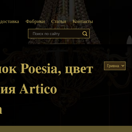
 доставка
Фабрики
Статьи
Контакты
ок Poesia, цвет
рия Artico
n