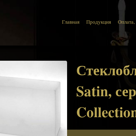
Главная
Продукция
Оплата,
Стеклобл
Satin, се
Collectio